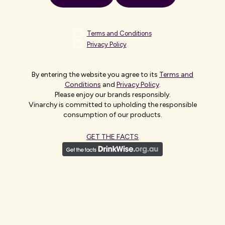
Vegetal
del
Gobierno de La Rioja
.
Terms and Conditions
INNOZONE está
cofinanciado
por
la Consejería
Privacy Policy
de Agricultura, Ganadería, Mundo Rural,
Territorio y Población del
Gobierno de La Rioja
,
By entering the website you agree to its
Terms and
el
Ministerio de Agricultura, Pesca y
Conditions
and
Privacy Policy
.
Please enjoy our brands responsibly.
Alimentación
del
Gobierno de España
y el
Fondo
Vinarchy is committed to upholding the responsible
Europeo Agrícola de Desarrollo Rural
(FEADER),
consumption of our products.
y cuenta con una
subvención
GET THE FACTS
total
de
191.036,26€
.
NEXT BLOG