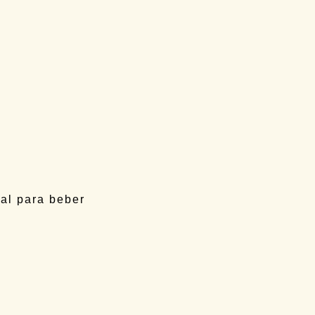
en acción
gal para beber