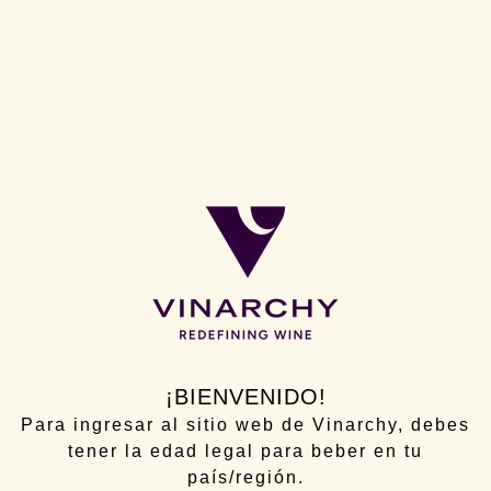
¡BIENVENIDO!
Presentamos Dolly Wines: una
Para ingresar al sitio web de Vinarchy, debes
emocionante colaboración con Dolly
tener la edad legal para beber en tu
país/región.
Parton