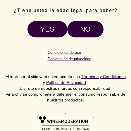
¿Tiene usted la edad legal para beber?
Accolade Wines se enorgullece de anunciar el
lanzamiento mundial de
Dolly Wines
, una nueva y
YES
NO
emocionante marca de vinos desarrollada en
asociación con el ícono internacional Dolly Parton.
Condiciones de uso
Declaración de privacidad
NEXT BLOG
Al ingresar al sitio web usted acepta sus
Términos y Condiciones
y
Política de Privacidad
.
Disfrute de nuestras marcas con responsabilidad.
Vinarchy se compromete a defender el consumo responsable de
nuestros productos.
-