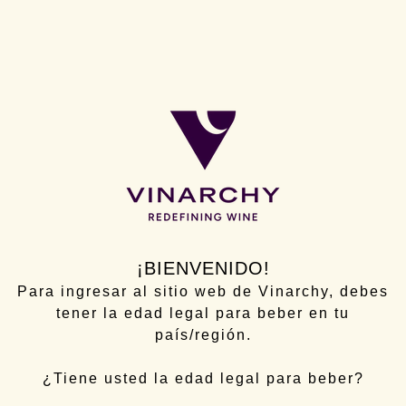
NUESTRAS MARCAS
En Vinarchy, estamos entusiasmados de redefinir el vino para los
momentos de celebración y conexión.
Nuestra sólida cartera abarca desde joyas de vinos finos
cuidadosamente seleccionados hasta las marcas más populares
del mundo, con muchas opciones emocionantes en cada paso
intermedio.
VER TODAS LAS MARCAS
¡BIENVENIDO!
Para ingresar al sitio web de Vinarchy, debes
tener la edad legal para beber en tu
país/región.
¿Tiene usted la edad legal para beber?