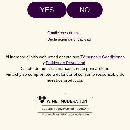
YES
NO
Condiciones de uso
Declaración de privacidad
Al ingresar al sitio web usted acepta sus
Términos y Condiciones
y
Política de Privacidad
.
ÚNETE A NUESTRO EQUIPO
Disfrute de nuestras marcas con responsabilidad.
Vinarchy se compromete a defender el consumo responsable de
nuestros productos.
La fuerza impulsora detrás de nuestro negocio es
nuestra gente: tenemos miembros del equipo en
-
Australia, el Reino Unido, Europa, Asia, Sudáfrica,
Nueva Zelanda y América. Nos apasiona hacer que
lo ordinario sea extraordinario a través de nuestras
increíbles marcas.
VER PUESTOS ACTUALES →