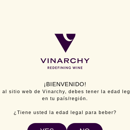
mociones, por cualquier medio, incluido los telemáticos, únicamente sob
ón comercial será remitida por la entidad del Grupo Pernod Ricard que 
ibiendo para un concurso u otra promoción, también te podemos invitar a
recibir estos servicios adicionales, utilizaremos tus Datos Personales p
onales se utilizan únicamente para compartir la comunicación, nosotro
 muestre en los productos de
Pernod Ricard Winemakers Spain
: Utili
rísticas equivalentes;
ers Spain
brindarte un mejor servicio:
 podemos remitir tus datos personales al Grupo Pernod Ricard.
io, podremos combinar, actualizar o mejorar los Datos Personales rec
r información puramente demográfica o de encuestas (edad, sexo, infor
s de nuestras ofertas (como durante el registro de la cuenta).
Podemos 
keting y demografía, y para mejorar, personalizar y adaptar constante
¡BIENVENIDO!
mientas que utilizamos pueden involucrar la toma de decisiones individ
 al sitio web de Vinarchy, debes tener la edad le
ón, tus Datos Personales se utilizarán para responder a tu consulta o 
en tu país/región.
sos y actualizados y así evitar la duplicación en nuestras bases de d
n siendo exactos o se completen o actualicen con la información adicio
actividades de navegación en nuestros Sitios Web para comprender mej
¿Tiene usted la edad legal para beber?
rme a lo establecido en la
Sección 9
de esta Política de Privacidad.
 impliquen la toma de decisiones automatizada, incluso para la ejecuci
 acuerdo con tus preferencias.