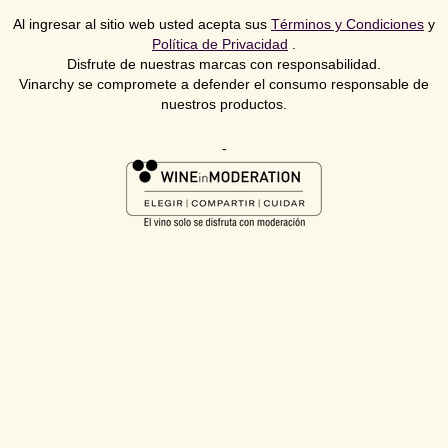
Al ingresar al sitio web usted acepta sus
Términos y Condiciones
y
Política de Privacidad
.
Disfrute de nuestras marcas con responsabilidad.
Vinarchy se compromete a defender el consumo responsable de
nuestros productos.
-
SUBMIT
itting this form, you consent to receive informational (e.g., orde
) and/or marketing texts (e.g., cart reminders) from [company 
ng texts sent by autodialer. Consent is not a condition of purch
 rates may apply. Msg frequency varies. Unsubscribe at any tim
g STOP or clicking the unsubscribe link (where available).
Priv