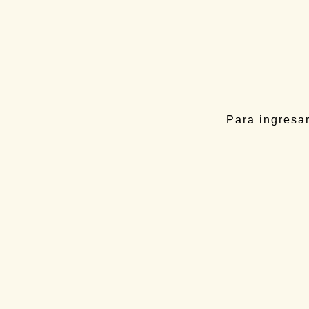
SPRI
Ye
Ca
ca
12
No
Para ingresar