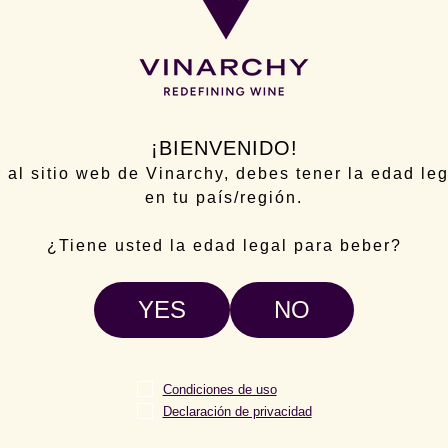
NG RACING KIT AND BONUS CASE
s, I want to receive a Spring Racing Kit and Bonu
se delivered by a Vinarchy BDM when purchasing
ses of Vinarchy Wine between 12/08/2025 -
/10/2025
¡BIENVENIDO!
 - I'm not interested
 al sitio web de Vinarchy, debes tener la edad le
en tu país/región.
¿Tiene usted la edad legal para beber?
YES
NO
Condiciones de uso
Declaración de privacidad