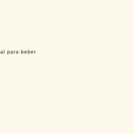
s
 3
gal para beber