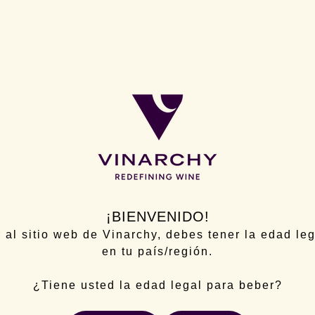
 prevención
en un escenario de cambio climático.
ños de duración (
de enero de 2022 a diciembre de 202
e
Vinarchy Spain
, de las empresas tecnológicas
CBC Ib
gas Bilbaínas
.
o
por la
Consejería de Agricultura, Mundo Rural, Terri
l
Ministerio de Agricultura, Pesca y Alimentación
del
la de Desarrollo Rural
(
FEADER
), y dispone de una
¡BIENVENIDO!
 al sitio web de Vinarchy, debes tener la edad le
en tu país/región.
NEXT BLOG
¿Tiene usted la edad legal para beber?