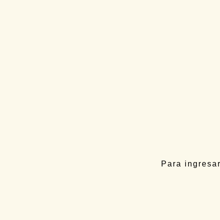
plaga
y contribuir a su
Esta iniciativa de tres a
colaboración, además d
Lab
,
Grupo Rioja
y
Bode
SIGIS está
cofinanciad
Gobierno de La Rioja
, e
el
Fondo Europeo Agríco
238.923,95€
.
Para ingresar