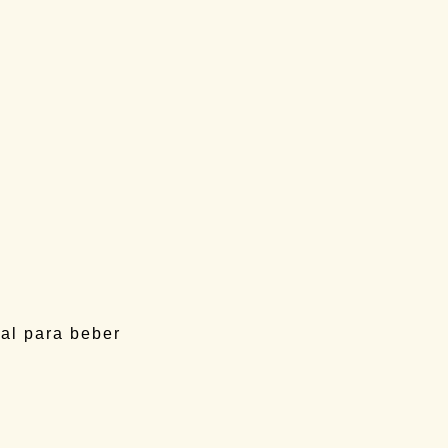
4
) cuenta con la
eria
y
Encore
torio y Población del
Gobierno de España
y
subvención total de
gal para beber